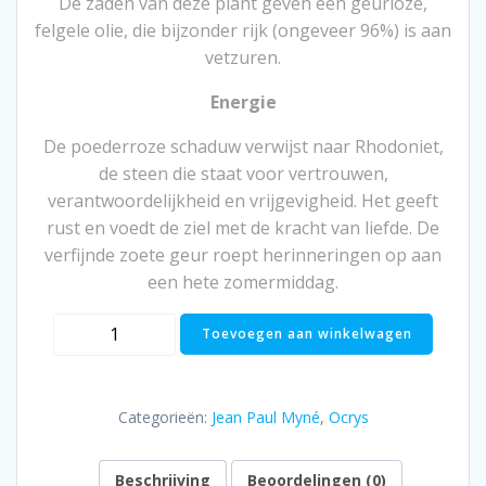
De zaden van deze plant geven een geurloze,
felgele olie, die bijzonder rijk (ongeveer 96%) is aan
vetzuren.
Energie
De poederroze schaduw verwijst naar Rhodoniet,
de steen die staat voor vertrouwen,
verantwoordelijkheid en vrijgevigheid. Het geeft
rust en voedt de ziel met de kracht van liefde. De
verfijnde zoete geur roept herinneringen op aan
een hete zomermiddag.
Repair
Toevoegen aan winkelwagen
Magnificent
Mask
1000ml
Categorieën:
Jean Paul Myné
,
Ocrys
aantal
Beschrijving
Beoordelingen (0)