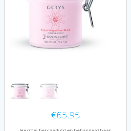
€
65.95
Herstel beschadigd en behandeld haar