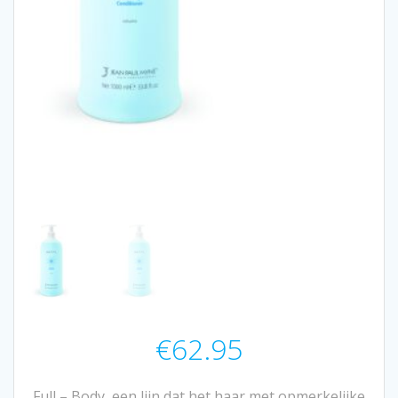
€
62.95
Full – Body, een lijn dat het haar met opmerkelijke