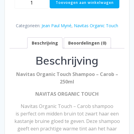
Navitas
Toevoegen aan winkelwagen
Organic
Touch
Shampoo
Categorieën:
Jean Paul Myné
,
Navitas Organic Touch
carob
250ml
Beschrijving
Beoordelingen (0)
aantal
Beschrijving
Navitas Organic Touch Shampoo – Carob –
250ml
NAVITAS ORGANIC TOUCH
Navitas Organic Touch – Carob shampoo
is perfect om midden bruin tot zwart haar een
kastanje bruine gloed te geven. Deze shampoo
geeft een prachtige warme tint aan het haar