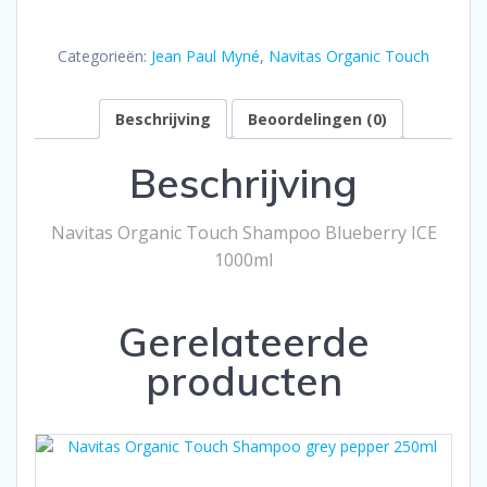
Touch
Shampoo
Categorieën:
Jean Paul Myné
,
Navitas Organic Touch
Blueberry
ICE
Beschrijving
Beoordelingen (0)
1000ml
aantal
Beschrijving
Navitas Organic Touch Shampoo Blueberry ICE
1000ml
Gerelateerde
producten