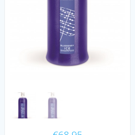
€
68.95