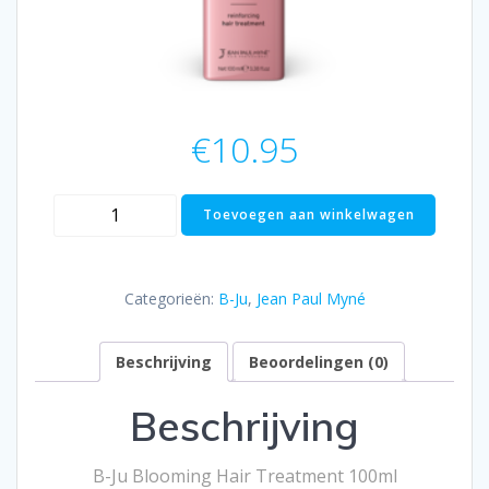
€
10.95
B-
Toevoegen aan winkelwagen
JU
Blooming
Hair
Categorieën:
B-Ju
,
Jean Paul Myné
Treatment
100ml
Beschrijving
Beoordelingen (0)
aantal
Beschrijving
B-Ju Blooming Hair Treatment 100ml