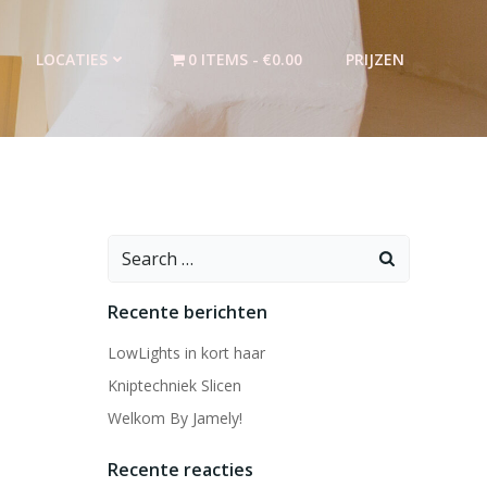
LOCATIES
0 ITEMS
€0.00
PRIJZEN
Search
for:
Recente berichten
LowLights in kort haar
Kniptechniek Slicen
Welkom By Jamely!
Recente reacties