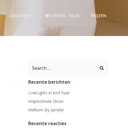
LOCATIES
0 ITEMS
€0.00
PRIJZEN
Search
for:
Recente berichten
LowLights in kort haar
Kniptechniek Slicen
Welkom By Jamely!
Recente reacties