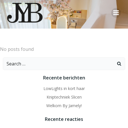
Ga
naar
de
inhoud
No posts found
Search
for:
Recente berichten
LowLights in kort haar
Kniptechniek Slicen
Welkom By Jamely!
Recente reacties